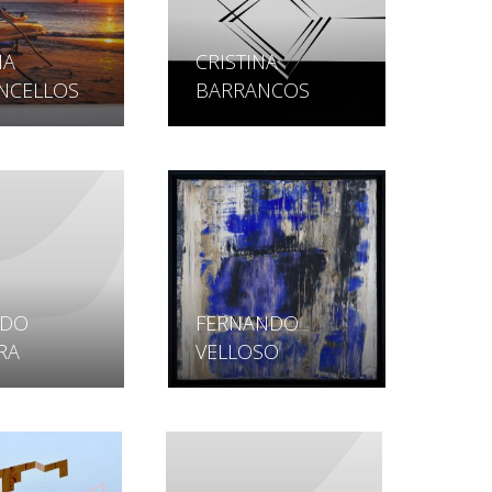
IA
CRISTINA
NCELLOS
BARRANCOS
RDO
FERNANDO
RA
VELLOSO