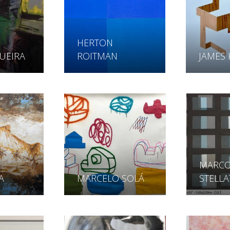
HERTON
QUEIRA
ROITMAN
JAMES
MARC
A
MARCELO SOLÁ
STELL