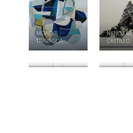
MOACYR
NENO DEL
TRAVAGLIA
CASTILLO
PAULO MIRANDA
PAULO TO
SELMA DA