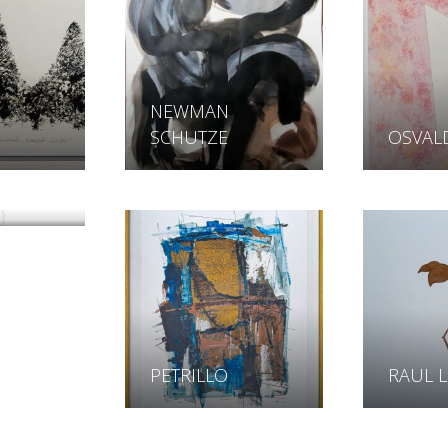
NEWMAN
SCHUTZE
OSVAL
RRES
PETRILLO
RAUL L
FFRÉ
SILVIO BAPTISTA
WALME