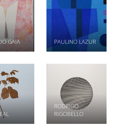
DO GAIA
PAULINO LAZUR
RODRIGO
EAL
RIGOBELLO
WALTER
R SENDIM
GOLDFARB