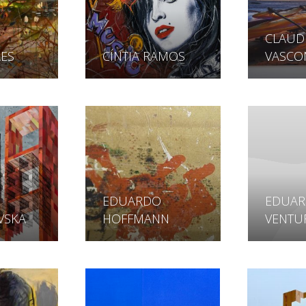
CLAUD
ES
CÍNTIA RAMOS
VASCO
EDUARDO
EDUA
VSKA
HOFFMANN
VENTU