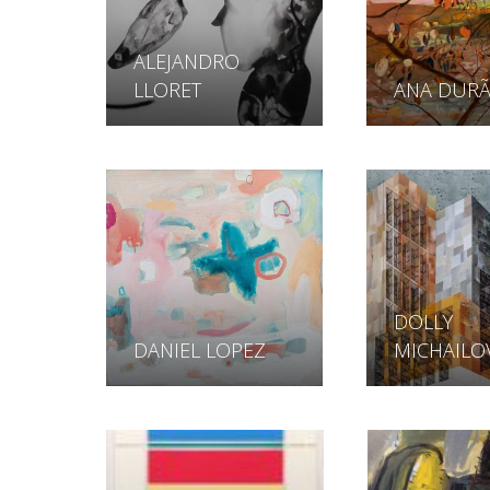
ALEJANDRO
LLORET
ANA DURÃ
DOLLY
DANIEL LOPEZ
MICHAILO