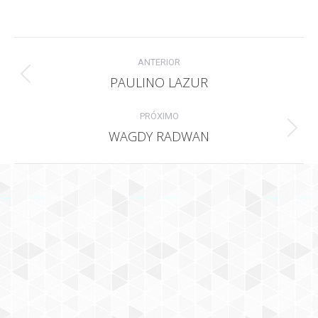
on
on
on
Facebook
Twitter
WhatsApp
PROJECT
ANTERIOR
NAVIGATION
PAULINO LAZUR
Previous
project:
PRÓXIMO
WAGDY RADWAN
Next
project: