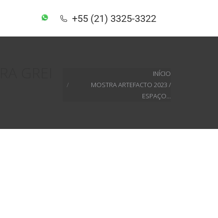
+55 (21) 3325-3322
+55 (21) 3325-3322
RA GREI
Você está aqui:
INÍCIO
MOSTRA ARTEFACTO 2023 /
ESPAÇO…