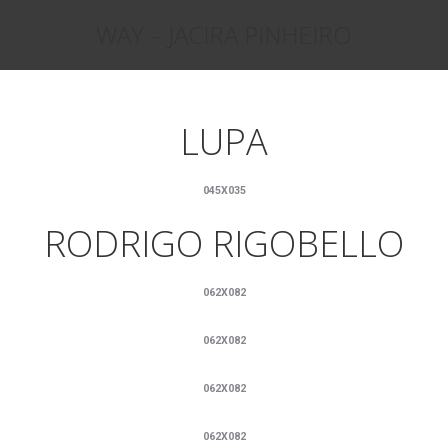
WAY – JACIRA PINHEIRO
Você está aqui:
LUPA
045X035
RODRIGO RIGOBELLO
062X082
062X082
062X082
062X082